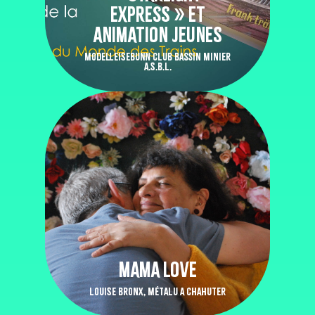
EXPRESS » ET
ANIMATION JEUNES
MODELLEISEBUNN CLUB BASSIN MINIER
A.S.B.L.
MAMA LOVE
LOUISE BRONX, MÉTALU A CHAHUTER