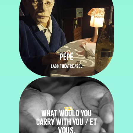
PÉPÉ
LABO THÉÂTRE ASBL
WHAT WOULD YOU
CARRY WITH YOU / ET
VOUS,