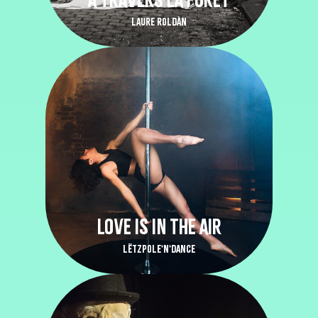
LAURE ROLDÀN
LOVE IS IN THE AIR
LËTZPOLE’N’DANCE