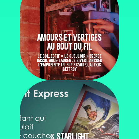
AMOURS ET VERTIGES
AU BOUT DU FIL
LE COLLECTIF « LE GUEULOIR » (SERGE
BASSO, AUDE-LAURENCE BIVER), ANCRER
L'EMPREINTE (FLEUR SIZAIRE), ALEXIS
GEFFROY
« STARLIGHT