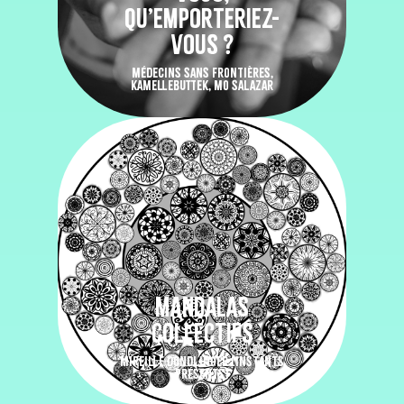
QU’EMPORTERIEZ-
VOUS ?
MÉDECINS SANS FRONTIÈRES,
KAMELLEBUTTEK, MO SALAZAR
MANDALAS
COLLECTIFS
MIREILLE DONDLINGER (INSTANTS
PRÉSENTS)