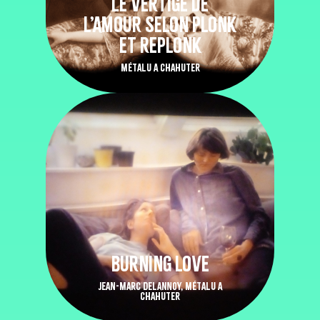
LE VERTIGE DE
L’AMOUR SELON PLONK
ET REPLONK
MÉTALU A CHAHUTER
BURNING LOVE
JEAN-MARC DELANNOY, MÉTALU A
CHAHUTER